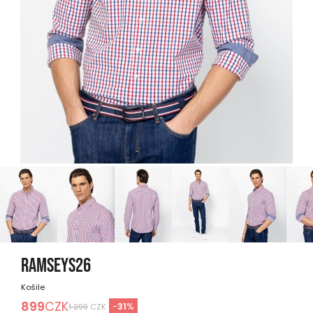
RAMSEYS26
Košile
899
CZK
-
31
%
1 299
CZK