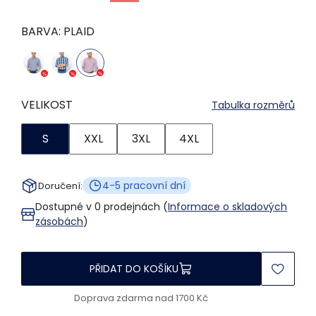
BARVA:
PLAID
VELIKOST
Tabulka rozměrů
S
XXL
3XL
4XL
4-5 pracovní dní
Doručení:
Dostupné v 0 prodejnách (
Informace o skladových
zásobách
)
PŘIDAT DO KOŠÍKU
Doprava zdarma nad 1700 Kč