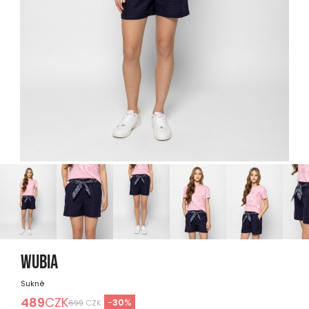
WUBIA
Sukně
489
CZK
-
30
%
699
CZK