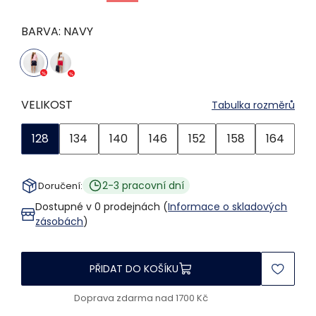
BARVA:
NAVY
VELIKOST
Tabulka rozměrů
128
134
140
146
152
158
164
2-3 pracovní dní
Doručení:
Dostupné v 0 prodejnách (
Informace o skladových
zásobách
)
PŘIDAT DO KOŠÍKU
Doprava zdarma nad 1700 Kč