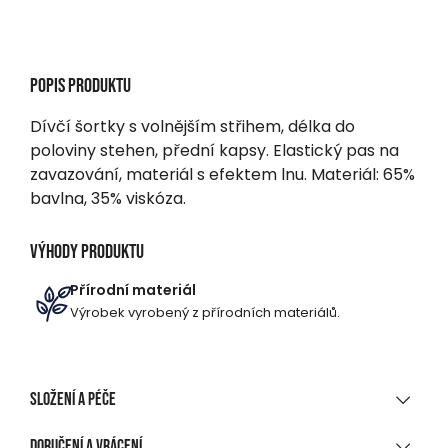
Popis produktu
Dívčí šortky s volnějším střihem, délka do
poloviny stehen, přední kapsy. Elastický pas na
zavazování, materiál s efektem lnu. Materiál: 65%
bavlna, 35% viskóza.
Výhody produktu
Přírodní materiál
Výrobek vyrobený z přírodních materiálů.
Složení a péče
MATERIÁLOVÉ SLOŽENÍ
Doručení a vrácení