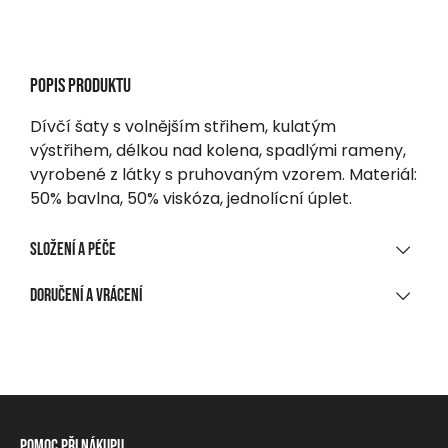
Popis produktu
Dívčí šaty s volnějším střihem, kulatým
výstřihem, délkou nad kolena, spadlými rameny,
vyrobené z látky s pruhovaným vzorem. Materiál:
50% bavlna, 50% viskóza, jednolícní úplet.
Složení a péče
MATERIÁLOVÉ SLOŽENÍ
Doručení a vrácení
63 % viskóza, 32 % nylon, 5 % elastan
DORUČENÍ
ČIŠTĚNÍ A ÚDRŽBA
Při nákupu nad 1 700 CZK
Zdarma
Praní max. 30 °C, šetrný program
Na výdejní místo, do balíkomatu
Nebělit!
Pomoc při nákupu