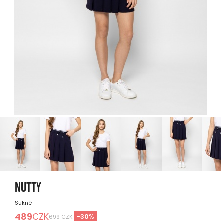
NUTTY
Sukně
489
CZK
-
30
%
699
CZK