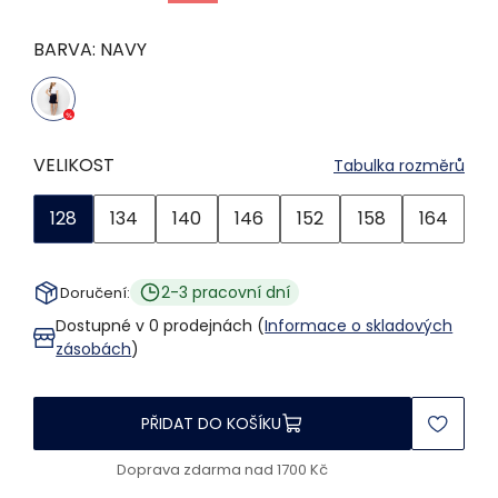
BARVA:
NAVY
VELIKOST
Tabulka rozměrů
128
134
140
146
152
158
164
2-3 pracovní dní
Doručení:
Dostupné v 0 prodejnách (
Informace o skladových
zásobách
)
PŘIDAT DO KOŠÍKU
Doprava zdarma nad 1700 Kč