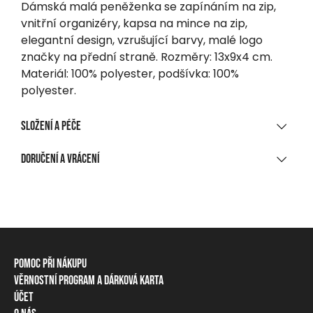
Dámská malá peněženka se zapínáním na zip,
vnitřní organizéry, kapsa na mince na zip,
elegantní design, vzrušující barvy, malé logo
značky na přední straně. Rozměry: 13x9x4 cm.
Materiál: 100% polyester, podšívka: 100%
polyester.
Složení a péče
MATERIÁLOVÉ SLOŽENÍ
Doručení a vrácení
100 % polyester
DORUČENÍ
ČIŠTĚNÍ A ÚDRŽBA
Při nákupu nad 1 700 CZK
Zdarma
Nelze prát
Na výdejní místo, do balíkomatu
Nebělit!
Pomoc při nákupu
Od 95 CZK
Nesušit v sušičce!
Věrnostní program a dárková karta
Informace o dopravě
Doručení na adresu
Účet
Věrnostní program
Způsoby platby
Žehlení při teplotě max.110 °C
Od 150 CZK