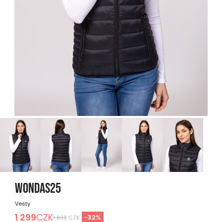
WONDAS25
Vesty
1 299
CZK
-
32
%
1 899
CZK