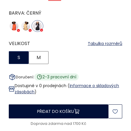
BARVA:
ČERNÝ
VELIKOST
Tabulka rozměrů
S
M
2-3 pracovní dní
Doručení:
Dostupné v 0 prodejnách (
Informace o skladových
zásobách
)
PŘIDAT DO KOŠÍKU
Doprava zdarma nad 1700 Kč