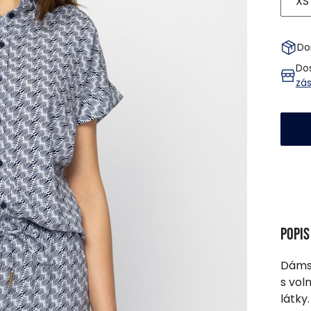
XS
Do
Do
zá
Popi
Dámsk
s vol
látky