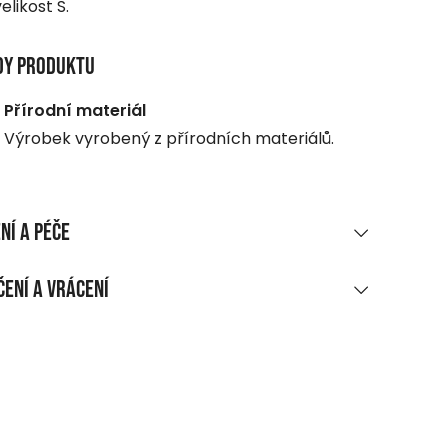
elikost S.
dy produktu
Přírodní materiál
Výrobek vyrobený z přírodních materiálů.
ní a péče
RIÁLOVÉ SLOŽENÍ
ení a vrácení
 viskóza
UČENÍ
ĚNÍ A ÚDRŽBA
ákupu nad 1 700 CZK
aní max. 30 °C, šetrný program
rma
bělit!
dejní místo, do balíkomatu