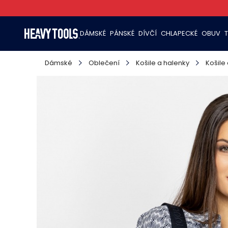
DÁMSKÉ
PÁNSKÉ
DÍVČÍ
CHLAPECKÉ
OBUV
Dámské
Oblečení
Košile a halenky
Košile