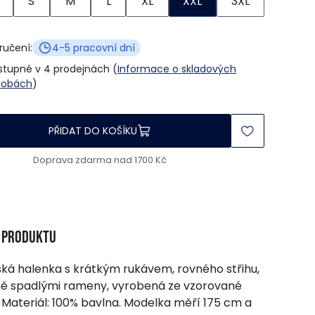
S
M
L
XL
XXL
3XL
ručení:
4-5 pracovní dní
stupné v 4 prodejnách (
Informace o skladových
sobách
)
PŘIDAT DO KOŠÍKU
Doprava zdarma nad 1700 Kč
s produktu
á halenka s krátkým rukávem, rovného střihu,
ně spadlými rameny, vyrobená ze vzorované
. Materiál: 100% bavlna. Modelka měří 175 cm a