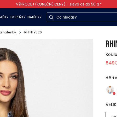
VÝPRODEJ (KONEČNÉ CENY) - sleva až do 50 %*
TAŠKY
DOPLŇKY
NABÍDKY
 a halenky
RHINTYS26
RHI
Košil
549
BAR
VELI