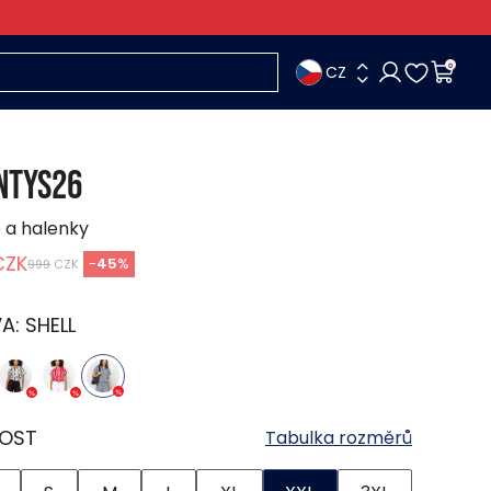
CZ
0
NTYS26
e a halenky
CZK
-
45
%
999
CZK
VA:
SHELL
KOST
Tabulka rozměrů