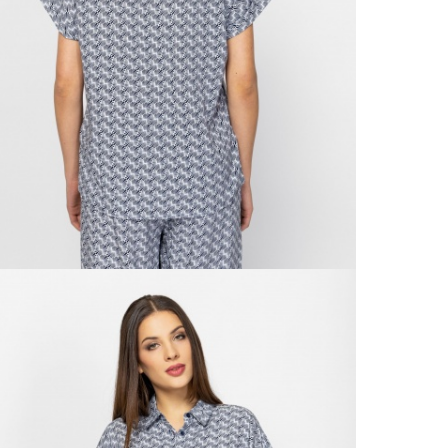
Ne
Od 9
Že
Doruč
Od 1
Ne
Su
Podro
VRÁ
Výmě
Do 3
Popla
Od 1
Podro