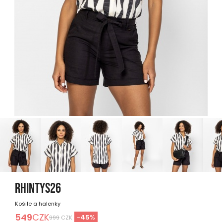
RHINTYS26
Košile a halenky
549
CZK
-
45
%
999
CZK