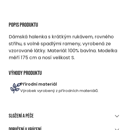
Popis produktu
Dámská halenka s krátkým rukávem, rovného
střihu, s volně spadlými rameny, vyrobená ze
vzorované látky. Materiál: 100% bavlna. Modelka
měří 175 cm a nosí velikost S.
Výhody produktu
Přírodní materiál
Výrobek vyrobený z přírodních materiálů.
Složení a péče
MATERIÁLOVÉ SLOŽENÍ
Doručení a vrácení