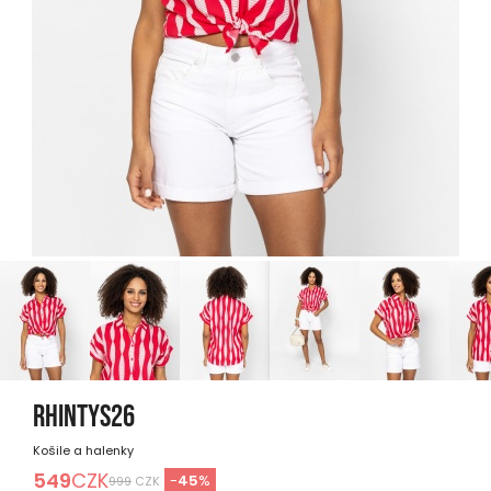
RHINTYS26
Košile a halenky
549
CZK
-
45
%
999
CZK