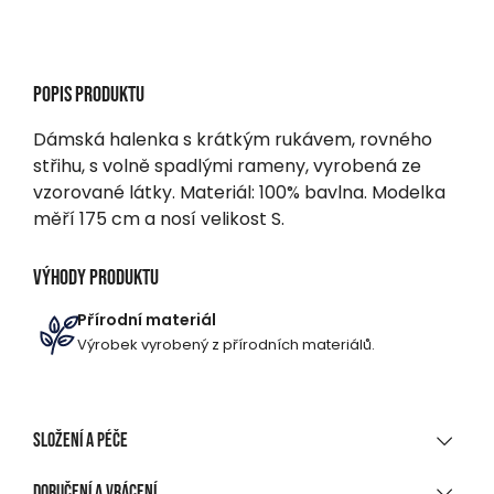
Popis produktu
Dámská halenka s krátkým rukávem, rovného
střihu, s volně spadlými rameny, vyrobená ze
vzorované látky. Materiál: 100% bavlna. Modelka
měří 175 cm a nosí velikost S.
Výhody produktu
Přírodní materiál
Výrobek vyrobený z přírodních materiálů.
Složení a péče
MATERIÁLOVÉ SLOŽENÍ
Doručení a vrácení